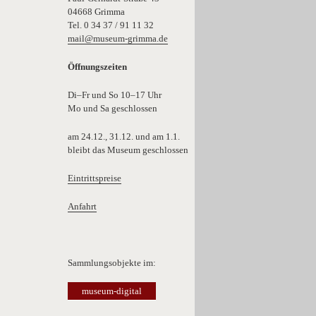
04668 Grimma
Tel. 0 34 37 / 91 11 32
mail@museum-grimma.de
Öffnungszeiten
Di–Fr und So 10–17 Uhr
Mo und Sa geschlossen
am 24.12., 31.12. und am 1.1.
bleibt das Museum geschlossen
Eintrittspreise
Anfahrt
Sammlungsobjekte im:
museum-digital