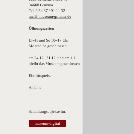
04668 Grimma
Tel. 0 34 37 / 91 11 32
mail@museum-grimma.de
Öffnungszeiten
Di–Fr und So 10–17 Uhr
Mo und Sa geschlossen
am 24.12., 31.12. und am 1.1.
bleibt das Museum geschlossen
Eintrittspreise
Anfahrt
Sammlungsobjekte im:
museum-digital