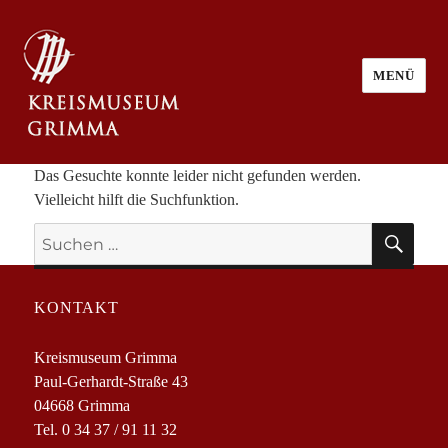
MENÜ
Das Gesuchte konnte leider nicht gefunden werden.
Vielleicht hilft die Suchfunktion.
SU
Suchen
nach:
KONTAKT
Kreismuseum Grimma
Paul-Gerhardt-Straße 43
04668 Grimma
Tel. 0 34 37 / 91 11 32