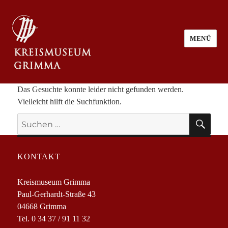
MENÜ
Das Gesuchte konnte leider nicht gefunden werden.
Vielleicht hilft die Suchfunktion.
SU
Suchen
nach:
KONTAKT
Kreismuseum Grimma
Paul-Gerhardt-Straße 43
04668 Grimma
Tel. 0 34 37 / 91 11 32