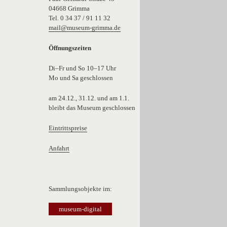
04668 Grimma
Tel. 0 34 37 / 91 11 32
mail@museum-grimma.de
Öffnungszeiten
Di–Fr und So 10–17 Uhr
Mo und Sa geschlossen
am 24.12., 31.12. und am 1.1.
bleibt das Museum geschlossen
Eintrittspreise
Anfahrt
Sammlungsobjekte im:
museum-digital