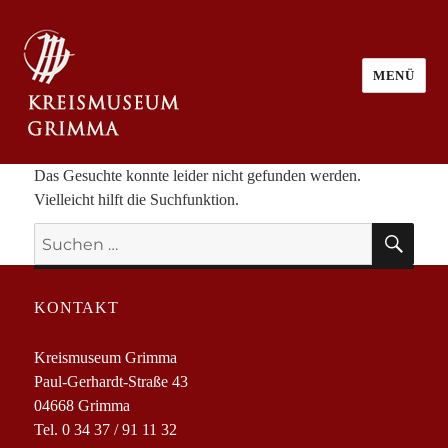
MENÜ
Das Gesuchte konnte leider nicht gefunden werden.
Vielleicht hilft die Suchfunktion.
SU
Suchen
nach:
KONTAKT
Kreismuseum Grimma
Paul-Gerhardt-Straße 43
04668 Grimma
Tel. 0 34 37 / 91 11 32