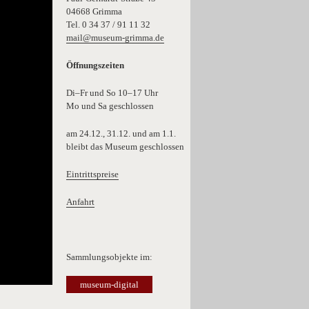
04668 Grimma
Tel. 0 34 37 / 91 11 32
mail@museum-grimma.de
Öffnungszeiten
Di–Fr und So 10–17 Uhr
Mo und Sa geschlossen
am 24.12., 31.12. und am 1.1.
bleibt das Museum geschlossen
Eintrittspreise
Anfahrt
Sammlungsobjekte im:
museum-digital