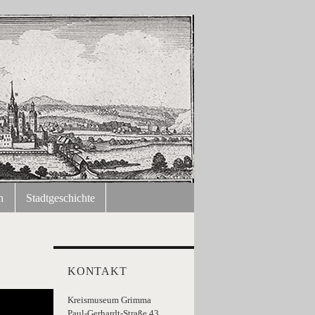
n
Stadtgeschichte
KONTAKT
Kreismuseum Grimma
Paul-Gerhardt-Straße 43