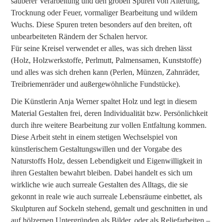
sauberer Verarbeitung und den groben Spuren von Alterung,
Trocknung oder Feuer, vormaliger Bearbeitung und wildem
Wuchs. Diese Spuren treten besonders auf den breiten, oft
unbearbeiteten Rändern der Schalen hervor.
Für seine Kreisel verwendet er alles, was sich drehen lässt
(Holz, Holzwerkstoffe, Perlmutt, Palmensamen, Kunststoffe)
und alles was sich drehen kann (Perlen, Münzen, Zahnräder,
Treibriemenräder und außergewöhnliche Fundstücke).
Die Künstlerin Anja Werner spaltet Holz und legt in diesem
Material Gestalten frei, deren Individualität bzw. Persönlichkeit
durch ihre weitere Bearbeitung zur vollen Entfaltung kommen.
Diese Arbeit steht in einem stetigen Wechselspiel von
künstlerischem Gestaltungswillen und der Vorgabe des
Naturstoffs Holz, dessen Lebendigkeit und Eigenwilligkeit in
ihren Gestalten bewahrt bleiben. Dabei handelt es sich um
wirkliche wie auch surreale Gestalten des Alltags, die sie
gekonnt in reale wie auch surreale Lebensräume einbettet, als
Skulpturen auf Sockeln stehend, gemalt und geschnitten in und
auf hölzernen Untergründen als Bilder, oder als Reliefarbeiten –