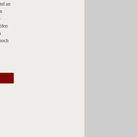
nd an
en
-
öfen
n
 noch