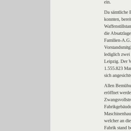
ein.
Da sämtliche 
konnten, berei
Waffenstillsta
die Absatzlage
Familien-A.G.
Vorstandsmitgl
lediglich zwei
Leipzig. Der 
1.555.823 Mar
sich angesicht
Allen Bemühun
eröffnet werd
Zwangsvollstr
Fabrikgebäude
Maschinenhaus
welcher an die
Fabrik stand b