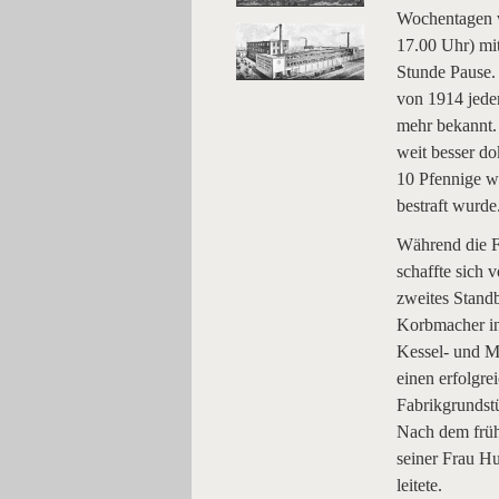
Wochentagen 
17.00 Uhr) mi
Stunde Pause. 
von 1914 jeder
mehr bekannt.
weit besser d
10 Pfennige w
bestraft wurde
Während die Fi
schaffte sich
zweites Stand
Korbmacher in
Kessel- und M
einen erfolgr
Fabrikgrundstü
Nach dem früh
seiner Frau Hu
leitete.