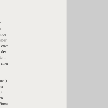
e
n
ende
elbar
f etwa
 der
tern
 einer
n
auen)
der
17
en
Firma