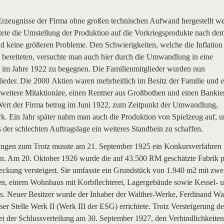
Erzeugnisse der Firma ohne großen technischen Aufwand hergestellt w
tete die Umstellung der Produktion auf die Vorkriegsprodukte nach de
nd keine größeren Probleme. Den Schwierigkeiten, welche die Inflation
 bereiteten, versuchte man auch hier durch die Umwandlung in eine
 im Jahre 1922 zu begegnen. Die Familienmitglieder wurden nun
ieder. Die 2000 Aktien waren mehrheitlich im Besitz der Familie und 
 weitere Mitaktionäre, einen Rentner aus Großbothen und einen Bankie
Wert der Firma betrug im Juni 1922, zum Zeitpunkt der Umwandlung,
k. Ein Jahr später nahm man auch die Produktion von Spielzeug auf, 
s der schlechten Auftragslage ein weiteres Standbein zu schaffen.
gen zum Trotz musste am 21. September 1925 ein Konkursverfahren
en. Am 20. Oktober 1926 wurde die auf 43.500 RM geschätzte Fabrik p
eckung versteigert. Sie umfasste ein Grundstück von 1.940 m2 mit zwe
n, einem Wohnhaus mit Korbflechterei, Lagergebäude sowie Kessel- 
. Neuer Besitzer wurde der Inhaber der Walther-Werke, Ferdinand Wal
ser Stelle Werk II (Werk III der ESG) errichtete. Trotz Versteigerung de
ei der Schlussverteilung am 30. September 1927, den Verbindlichkeite