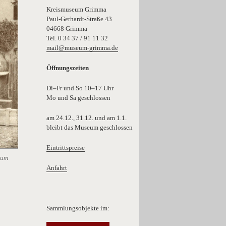
Kreismuseum Grimma
Paul-Gerhardt-Straße 43
04668 Grimma
Tel. 0 34 37 / 91 11 32
mail@museum-grimma.de
Öffnungszeiten
Di–Fr und So 10–17 Uhr
Mo und Sa geschlossen
am 24.12., 31.12. und am 1.1.
bleibt das Museum geschlossen
Eintrittspreise
eum
Anfahrt
Sammlungsobjekte im: