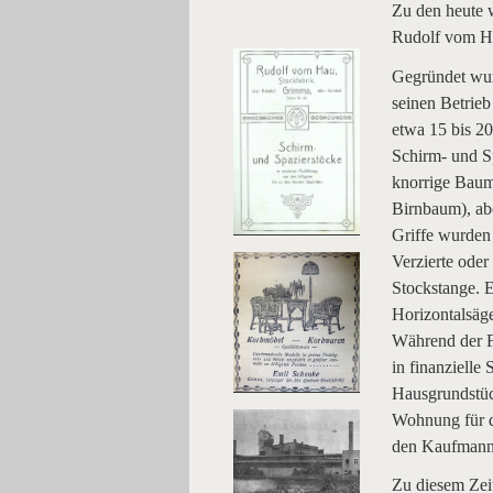
Zu den heute 
Rudolf vom Ha
Gegründet wur
seinen Betrieb
etwa 15 bis 20
Schirm- und S
knorrige Baum
Birnbaum), ab
Griffe wurden 
Verzierte oder
Stockstange. 
Horizontalsäge
Während der Fa
in finanzielle
Hausgrundstüc
Wohnung für d
den Kaufmann
Zu diesem Zeit