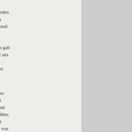
erden
m
 und
es gab
r aus
um
er
i
und
ther,
r
n von