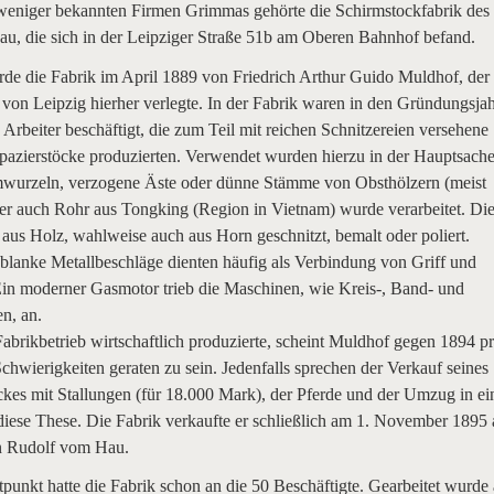
weniger bekannten Firmen Grimmas gehörte die Schirmstockfabrik des
u, die sich in der Leipziger Straße 51b am Oberen Bahnhof befand.
de die Fabrik im April 1889 von Friedrich Arthur Guido Muldhof, der
 von Leipzig hierher verlegte. In der Fabrik waren in den Gründungsja
 Arbeiter beschäftigt, die zum Teil mit reichen Schnitzereien versehene
pazierstöcke produzierten. Verwendet wurden hierzu in der Hauptsach
wurzeln, verzogene Äste oder dünne Stämme von Obsthölzern (meist
er auch Rohr aus Tongking (Region in Vietnam) wurde verarbeitet. Di
aus Holz, wahlweise auch aus Horn geschnitzt, bemalt oder poliert.
 blanke Metallbeschläge dienten häufig als Verbindung von Griff und
Ein moderner Gasmotor trieb die Maschinen, wie Kreis-, Band- und
n, an.
brikbetrieb wirtschaftlich produzierte, scheint Muldhof gegen 1894 pr
 Schwierigkeiten geraten zu sein. Jedenfalls sprechen der Verkauf seines
kes mit Stallungen (für 18.000 Mark), der Pferde und der Umzug in ei
iese These. Die Fabrik verkaufte er schließlich am 1. November 1895 
 Rudolf vom Hau.
punkt hatte die Fabrik schon an die 50 Beschäftigte. Gearbeitet wurde