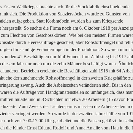
 Ersten Weltkrieges brachte auch für die Stockfabrik einschneidende
 mit sich. Die Produktion von Spazierstöcken wurde zu Gunsten von
tielen aufgegeben. Statt Korbmöbeln wurden bis zum Kriegsende
 hergestellt. So suchte die Firma noch am 6. Oktober 1918 per Anzeig
n zum Flechten von Geschosskörben. Wie bei den meisten Firmen ware
Umsätze durch Heeresaufträge gesichert, aber Rohstoffmangel und fehl
sorgten für ständige Veränderungen in der Produktion. So waren unmitt
von den 41 Beschäftigten nur fünf Frauen. Ihre Zahl stieg bis 1917 au
n diesem Jahr nur noch um die zehn Männer beschäftigt waren. Ähnlich
i anderen Betrieben erreichte die Beschäftigtenzahl 1915 mit 64 Arbei
kt ehe der zunehmende Rohstoffmangel in der zweiten Kriegshälfte zu
ringerung zwang. Auch die Arbeitszeiten veränderten sich. Bis in den
aren die Aufträge von Handgranatenstielen so umfangreich, dass ma
nführen musste und in 3 Schichten mit etwa 20 Arbeitern (15 davon Fr
oduzierte. Zum Zweck der Lichtersparnis mussten die Arbeitszeiten in 
ieder verringert werden. So wurde in der zweiten Jahreshälfte von 19
r noch von 7.00-17.00 Uhr gearbeitet und die Pausen gekürzt. Im selb
auch die Kinder Ernst Eduard Rudolf und Anna Amalie vom Hau in die 