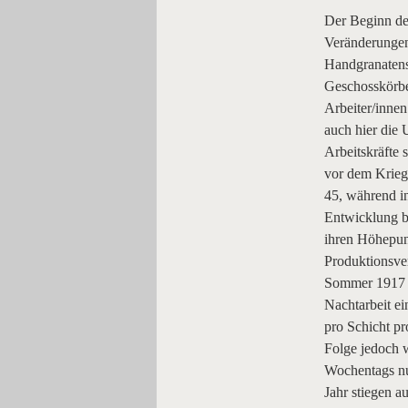
Der Beginn des
Veränderungen
Handgranatens
Geschosskörbe
Arbeiter/inne
auch hier die 
Arbeitskräfte 
vor dem Krieg 
45, während i
Entwicklung be
ihren Höhepun
Produktionsver
Sommer 1917 w
Nachtarbeit ei
pro Schicht pr
Folge jedoch w
Wochentags nu
Jahr stiegen 