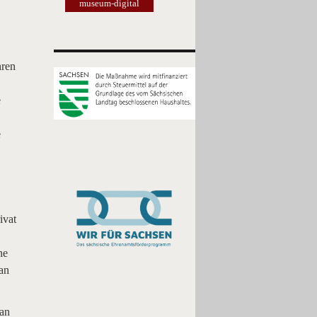
museum-digital
hren
e
e
ivat
ne
an
 an