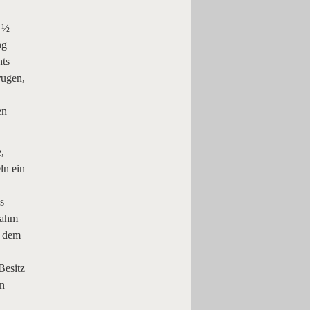
r ½
ng
hts
rugen,
en
,
ln ein
s
nahm
f dem
Besitz
nn