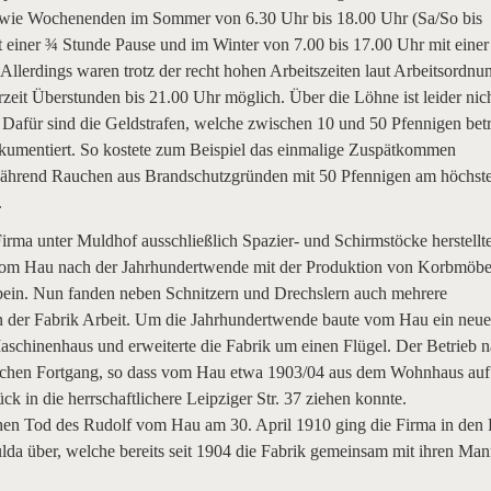
wie Wochenenden im Sommer von 6.30 Uhr bis 18.00 Uhr (Sa/So bis
t einer ¾ Stunde Pause und im Winter von 7.00 bis 17.00 Uhr mit eine
Allerdings waren trotz der recht hohen Arbeitszeiten laut Arbeitsordnu
zeit Überstunden bis 21.00 Uhr möglich. Über die Löhne ist leider nic
 Dafür sind die Geldstrafen, welche zwischen 10 und 50 Pfennigen bet
okumentiert. So kostete zum Beispiel das einmalige Zuspätkommen
ährend Rauchen aus Brandschutzgründen mit 50 Pfennigen am höchst
.
rma unter Muldhof ausschließlich Spazier- und Schirmstöcke herstellte
 vom Hau nach der Jahrhundertwende mit der Produktion von Korbmöbe
bein. Nun fanden neben Schnitzern und Drechslern auch mehrere
 der Fabrik Arbeit. Um die Jahrhundertwende baute vom Hau ein neue
aschinenhaus und erweiterte die Fabrik um einen Flügel. Der Betrieb 
eichen Fortgang, so dass vom Hau etwa 1903/04 aus dem Wohnhaus au
ck in die herrschaftlichere Leipziger Str. 37 ziehen konnte.
en Tod des Rudolf vom Hau am 30. April 1910 ging die Firma in den 
lda über, welche bereits seit 1904 die Fabrik gemeinsam mit ihren Ma