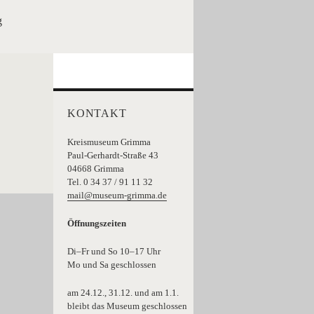
g
KONTAKT
Kreismuseum Grimma
Paul-Gerhardt-Straße 43
04668 Grimma
Tel. 0 34 37 / 91 11 32
mail@museum-grimma.de
Öffnungszeiten
Di–Fr und So 10–17 Uhr
Mo und Sa geschlossen
am 24.12., 31.12. und am 1.1.
bleibt das Museum geschlossen