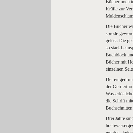
Bücher noch tr
Kräfte zur Ver
Muldenschlamm
Die Bücher wi
spröde geword
gelöst. Die g
so stark beans
Buchblock und
Bücher mit Ho
einzelnen Seit
Der eingedrun
der Gefriertro
Wasserlöslich
die Schrift mi
Buchschnitten 
Drei Jahre si
hochwasserges
werden. Jedoch