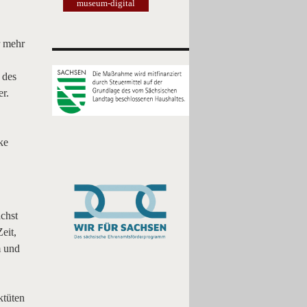
museum-digital
r mehr
 des
r.
ke
chst
eit,
m und
ktüten