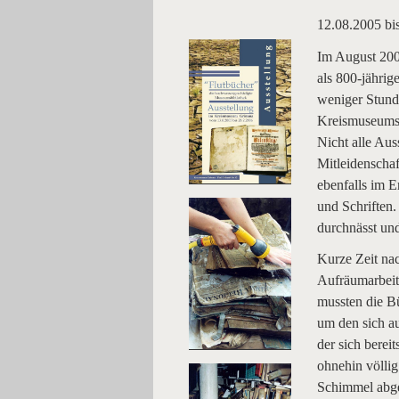
12.08.2005 bi
Im August 200
als 800-jährig
weniger Stund
Kreismuseums 
Nicht alle Aus
Mitleidenschaf
ebenfalls im 
und Schriften
durchnässt un
Kurze Zeit na
Aufräumarbeit
mussten die Bü
um den sich a
der sich berei
ohnehin völli
Schimmel abge