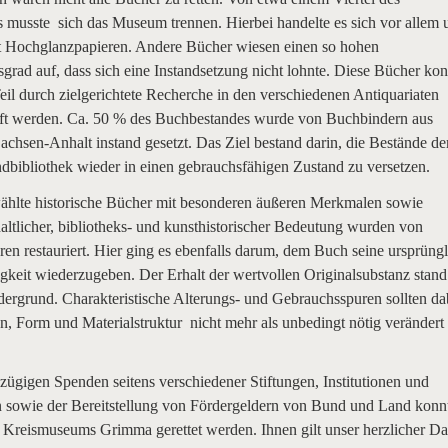
 musste sich das Museum trennen. Hierbei handelte es sich vor allem
t Hochglanzpapieren. Andere Bücher wiesen einen so hohen
rad auf, dass sich eine Instandsetzung nicht lohnte. Diese Bücher ko
il durch zielgerichtete Recherche in den verschiedenen Antiquariaten
ft werden. Ca. 50 % des Buchbestandes wurde von Buchbindern aus
chsen-Anhalt instand gesetzt. Das Ziel bestand darin, die Bestände de
bibliothek wieder in einen gebrauchsfähigen Zustand zu versetzen.
ählte historische Bücher mit besonderen äußeren Merkmalen sowie
altlicher, bibliotheks- und kunsthistorischer Bedeutung wurden von
ren restauriert. Hier ging es ebenfalls darum, dem Buch seine ursprüng
gkeit wiederzugeben. Der Erhalt der wertvollen Originalsubstanz stand
ergrund. Charakteristische Alterungs- und Gebrauchsspuren sollten da
en, Form und Materialstruktur nicht mehr als unbedingt nötig verändert
ügigen Spenden seitens verschiedener Stiftungen, Institutionen und
n sowie der Bereitstellung von Fördergeldern von Bund und Land konnt
s Kreismuseums Grimma gerettet werden. Ihnen gilt unser herzlicher D