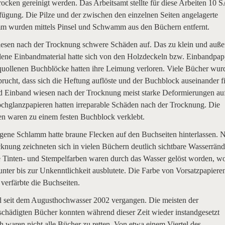
ocken gereinigt werden. Das Arbeitsamt stellte für diese Arbeiten 10
fügung. Die Pilze und der zwischen den einzelnen Seiten angelagerte
 wurden mittels Pinsel und Schwamm aus den Büchern entfernt.
esen nach der Trocknung schwere Schäden auf. Das zu klein und auß
ene Einbandmaterial hatte sich von den Holzdeckeln bzw. Einbandpa
equollenen Buchblöcke hatten ihre Leimung verloren. Viele Bücher wur
prucht, dass sich die Heftung auflöste und der Buchblock auseinander fi
 Einband wiesen nach der Trocknung meist starke Deformierungen au
chglanzpapieren hatten irreparable Schäden nach der Trocknung. Die
en waren zu einem festen Buchblock verklebt.
gene Schlamm hatte braune Flecken auf den Buchseiten hinterlassen. 
cknung zeichneten sich in vielen Büchern deutlich sichtbare Wasserränd
e Tinten- und Stempelfarben waren durch das Wasser gelöst worden, w
tunter bis zur Unkenntlichkeit ausblutete. Die Farbe von Vorsatzpapiere
verfärbte die Buchseiten.
nd seit dem Augusthochwasser 2002 vergangen. Die meisten der
chädigten Bücher konnten während dieser Zeit wieder instandgesetzt
 waren nicht alle Bücher zu retten. Von etwa einem Viertel des