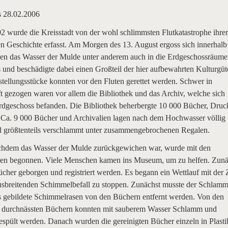
s 28.02.2006
2 wurde die Kreisstadt von der wohl schlimmsten Flutkatastrophe ihre
en Geschichte erfasst. Am Morgen des 13. August ergoss sich innerhalb
en das Wasser der Mulde unter anderem auch in die Erdgeschossräume
und beschädigte dabei einen Großteil der hier aufbewahrten Kulturgüte
stellungsstücke konnten vor den Fluten gerettet werden. Schwer in
t gezogen waren vor allem die Bibliothek und das Archiv, welche sich
Erdgeschoss befanden. Die Bibliothek beherbergte 10 000 Bücher, Druc
. Ca. 9 000 Bücher und Archivalien lagen nach dem Hochwasser völlig
d größtenteils verschlammt unter zusammengebrochenen Regalen.
chdem das Wasser der Mulde zurückgewichen war, wurde mit den
en begonnen. Viele Menschen kamen ins Museum, um zu helfen. Zunä
cher geborgen und registriert werden. Es begann ein Wettlauf mit der Z
usbreitenden Schimmelbefall zu stoppen. Zunächst musste der Schlam
ts gebildete Schimmelrasen von den Büchern entfernt werden. Von den
g durchnässten Büchern konnten mit sauberem Wasser Schlamm und
spült werden. Danach wurden die gereinigten Bücher einzeln in Plasti