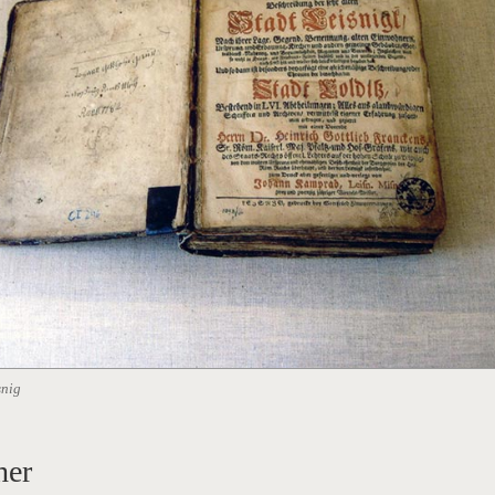
snig
her