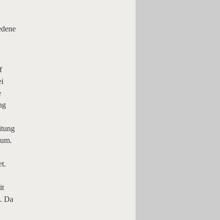
iedene
f
ei
e
ng
itung
tum.
t.
it
. Da