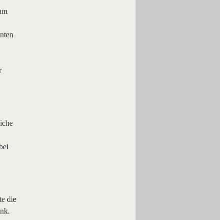
 um
nnten
r
liche
bei
e die
ank.