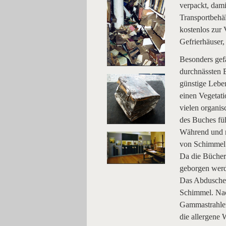
verpackt, dami
Transportbehäl
kostenlos zur 
Gefrierhäuser
Besonders gefä
durchnässten B
günstige Leben
einen Vegetat
vielen organis
des Buches fü
Während und n
von Schimmel.
Da die Bücher
geborgen werde
Das Abduschen
Schimmel. Nac
Gammastrahlen
die allergene 