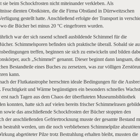
t sie beim Schockfrosten nicht miteinander verkleben. Als
tnisse dienten Obstkisten, die die Firma Obstland in Dürrweitzschen
Verfügung gestellt hatte. Anschließend erfolgte der Transport in versch
, wo die Bücher bei minus 20 °C eingefroren wurden.
hrlich war der sich rasend schnell ausbildende Schimmel für die
ücher. Schimmelsporen befinden sich praktische überall. Sobald sie au
sbedingungen treffen, beginnen sie sich zu entwickeln und bilden dab
ionskörper, auch „Schimmel“ genannt. Dieser beginnt dann langsam, di
chen Bestandteile eines Buches zu zersetzen, was zur völligen Zerstöru
hren kann.
ach der Flutkatastrophe herrschten ideale Bedingungen für die Ausbre
 Feuchtigkeit und Wärme begünstigten ein besonders schnelles Wachs
 erst nach Tagen aus dem Chaos der überfluteten Museumsbibliothek
n konnten, hatte sich auf vielen bereits frischer Schimmelrasen gebilde
 sowie das anschließende Schockfrosten der Bücher stoppten den
h der anschließenden Gefriertrocknung musste der gesamte Bestand m
 bestrahlt werden, um die noch verbliebenen Schimmelpilze abzutöten
Wirkung abgetöteter Pilze trotz Bestrahlung erhalten bleibt, mussten die