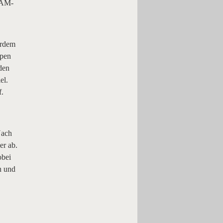
 SAM-
erdem
ppen
den
el.
f.
Nach
er ab.
obei
n und