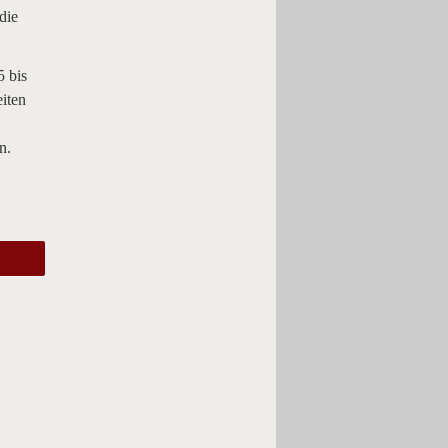
die
5 bis
iten
n.