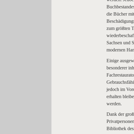
Buchbestandes
die Bücher mi
Beschädigungsg
zum größten Te
wiederbeschaf
Sachsen und Sa
modernen Hand
Einige ausgew
besonderer inh
Fachrestaurato
Gebrauchsfähi
jedoch im Vord
erhalten bleib
werden.
Dank der großz
Privatpersone
Bibliothek de