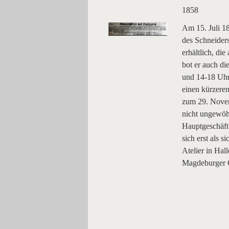
1858
Am 15. Juli 18
des Schneider
erhältlich, di
bot er auch di
und 14-18 Uhr
einen kürzeren
zum 29. Novem
nicht ungewöh
Hauptgeschäft 
sich erst als 
Atelier in Hal
Magdeburger C