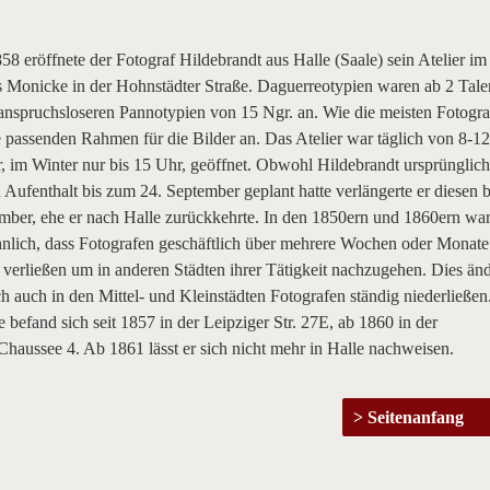
58 eröffnete der Fotograf Hildebrandt aus Halle (Saale) sein Atelier i
s Monicke in der Hohnstädter Straße. Daguerreotypien waren ab 2 Tale
e anspruchsloseren Pannotypien von 15 Ngr. an. Wie die meisten Fotogr
e passenden Rahmen für die Bilder an. Das Atelier war täglich von 8-1
, im Winter nur bis 15 Uhr, geöffnet. Obwohl Hildebrandt ursprünglich
 Aufenthalt bis zum 24. September geplant hatte verlängerte er diesen b
ber, ehe er nach Halle zurückkehrte. In den 1850ern und 1860ern war
nlich, dass Fotografen geschäftlich über mehrere Wochen oder Monate 
verließen um in anderen Städten ihrer Tätigkeit nachzugehen. Dies änd
sich auch in den Mittel- und Kleinstädten Fotografen ständig niederließen
le befand sich seit 1857 in der Leipziger Str. 27E, ab 1860 in der
haussee 4. Ab 1861 lässt er sich nicht mehr in Halle nachweisen.
Seitenanfang