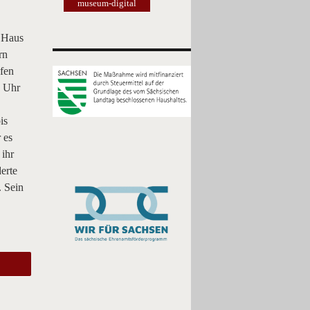
museum-digital
m Haus
rn
afen
2 Uhr
is
 es
ihr
erte
. Sein