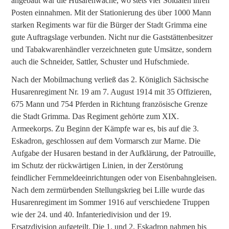
angebaut war die Husarenwache, wo stets vier Soldaten ihren
Posten einnahmen. Mit der Stationierung des über 1000 Mann
starken Regiments war für die Bürger der Stadt Grimma eine
gute Auftragslage verbunden. Nicht nur die Gaststättenbesitzer
und Tabakwarenhändler verzeichneten gute Umsätze, sondern
auch die Schneider, Sattler, Schuster und Hufschmiede.
Nach der Mobilmachung verließ das 2. Königlich Sächsische
Husarenregiment Nr. 19 am 7. August 1914 mit 35 Offizieren,
675 Mann und 754 Pferden in Richtung französische Grenze
die Stadt Grimma. Das Regiment gehörte zum XIX.
Armeekorps. Zu Beginn der Kämpfe war es, bis auf die 3.
Eskadron, geschlossen auf dem Vormarsch zur Marne. Die
Aufgabe der Husaren bestand in der Aufklärung, der Patrouille,
im Schutz der rückwärtigen Linien, in der Zerstörung
feindlicher Fernmeldeeinrichtungen oder von Eisenbahngleisen.
Nach dem zermürbenden Stellungskrieg bei Lille wurde das
Husarenregiment im Sommer 1916 auf verschiedene Truppen
wie der 24. und 40. Infanteriedivision und der 19.
Ersatzdivision aufgeteilt. Die 1. und 2. Eskadron nahmen bis